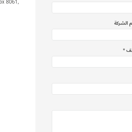
Box 8061,
 الشركة
تف