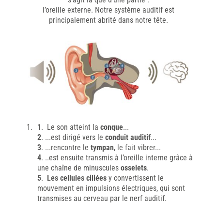
l’oreille externe. Notre système auditif est
principalement abrité dans notre tête.
1
. Le son atteint la
conque
...
2
. ...est dirigé vers le
conduit auditif
...
3
. ...rencontre le
tympan
, le fait vibrer...
4
. ..est ensuite transmis à l’oreille interne grâce à
une chaîne de minuscules
osselets
.
5
.
Les cellules ciliées
y convertissent le
mouvement en impulsions électriques, qui sont
transmises au cerveau par le nerf auditif.