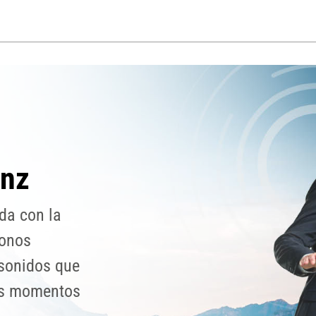
enz
da con la
fonos
 sonidos que
es momentos